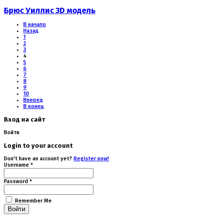
Брюс Уиллис 3D модель
В начало
Назад
1
2
3
4
5
6
7
8
9
10
Вперед
В конец
Вход на сайт
Войти
Login to your account
Don't have an account yet?
Register now!
Username *
Password *
Remember Me