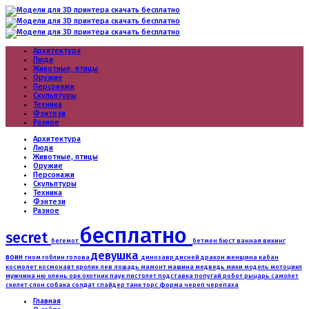
Архитектура
Люди
Животные, птицы
Оружие
Персонажи
Скульптуры
Техника
Фэнтези
Разное
Архитектура
Люди
Животные, птицы
Оружие
Персонажи
Скульптуры
Техника
Фэнтези
Разное
бесплатно
secret
бюст
бегемот
бетмен
ванная
викинг
девушка
воин
гном
дракон
гоблин
голова
динозавр
дисней
женщина
кабан
машина
медведь
космолет
космонавт
кролик
лев
лошадь
мамонт
мики
модель
мотоцикл
мужчина
робот
ню
олень
орк
охотник
паук
пистолет
подставка
попугай
рыцарь
самолет
слон
собака
солдат
танк
скелет
спайдер
торс
форма
череп
черепаха
Главная