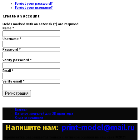
Forgot your password?
Forgot your username?
Create an account
Fields marked with an asterisk (*) are required.
Name *
Username *
Password *
Verify password *
Email *
Verify email *
Регистрация
Главная
Каталог моделей для 3D принтера
Оплата подписки
Напишите нам:
print-model@mail.ru
Перепечатка разрешается только с активной ссылкой на наш сайт ©2021