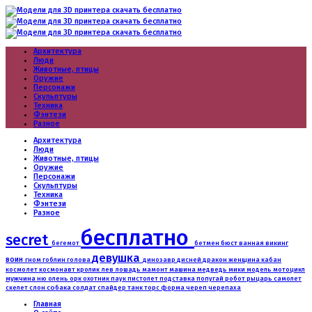
Архитектура
Люди
Животные, птицы
Оружие
Персонажи
Скульптуры
Техника
Фэнтези
Разное
Архитектура
Люди
Животные, птицы
Оружие
Персонажи
Скульптуры
Техника
Фэнтези
Разное
бесплатно
secret
бюст
бегемот
бетмен
ванная
викинг
девушка
воин
гном
дракон
гоблин
голова
динозавр
дисней
женщина
кабан
машина
медведь
космолет
космонавт
кролик
лев
лошадь
мамонт
мики
модель
мотоцикл
мужчина
робот
ню
олень
орк
охотник
паук
пистолет
подставка
попугай
рыцарь
самолет
слон
собака
солдат
танк
скелет
спайдер
торс
форма
череп
черепаха
Главная