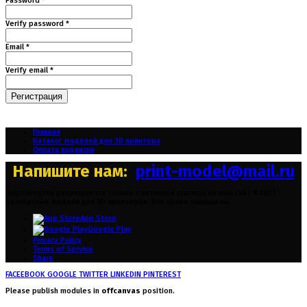
Password *
Verify password *
Email *
Verify email *
Регистрация
Главная
Каталог моделей для 3D принтера
Оплата подписки
Напишите нам:
print-model@mail.ru
Перепечатка разрешается только с активной ссылкой на наш сайт ©2021
Бесплатные модели для 3D принтеров. Все права защищены.
App Store
Google Play
Privacy Policy
Terms of Service
Share
FACEEBOOK
GOOGLE
TWITTER
LINKEDIN
PINTEREST
Please publish modules in
offcanvas
position.