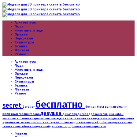
Архитектура
Люди
Животные, птицы
Оружие
Персонажи
Скульптуры
Техника
Фэнтези
Разное
Архитектура
Люди
Животные, птицы
Оружие
Персонажи
Скульптуры
Техника
Фэнтези
Разное
бесплатно
secret
бюст
бегемот
бетмен
ванная
викинг
девушка
воин
гном
дракон
гоблин
голова
динозавр
дисней
женщина
кабан
машина
медведь
космолет
космонавт
кролик
лев
лошадь
мамонт
мики
модель
мотоцикл
мужчина
робот
ню
олень
орк
охотник
паук
пистолет
подставка
попугай
рыцарь
самолет
слон
собака
солдат
танк
скелет
спайдер
торс
форма
череп
черепаха
Главная