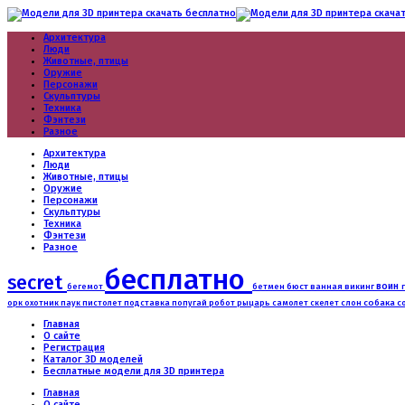
Архитектура
Люди
Животные, птицы
Оружие
Персонажи
Скульптуры
Техника
Фэнтези
Разное
Архитектура
Люди
Животные, птицы
Оружие
Персонажи
Скульптуры
Техника
Фэнтези
Разное
бесплатно
secret
воин
бюст
бегемот
бетмен
ванная
викинг
робот
слон
собака
с
орк
охотник
паук
пистолет
подставка
попугай
рыцарь
самолет
скелет
Главная
О сайте
Регистрация
Каталог 3D моделей
Бесплатные модели для 3D принтера
Главная
О сайте