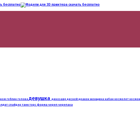
девушка
гном
дракон
гоблин
голова
динозавр
дисней
женщина
кабан
космолет
космо
олдат
танк
спайдер
торс
форма
череп
черепаха