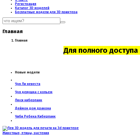
Регистрация
Каталог 3D моделей
Бесплатные модели для 3D принтера
Главная
Главная
Для полного доступа
Новые модели
Чун Ли невеста
Чуя девушка с копьем
Люси киберпанк
Деймон дом дракона
Чиби Ребека Киберпанк
Животные, птицы, растения