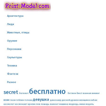
Архитектура
Люди
Животные, птицы
Оружие
Персонажи
Скульптуры
Техника
Фэнтези
Разное
бесплатно
secret
бюст
бегемот
бетмен
ванная
викинг
девушка
воин
гном
дракон
гоблин
голова
динозавр
дисней
женщина
кабан
машина
медведь
космолет
космонавт
кролик
лев
лошадь
мамонт
мики
модель