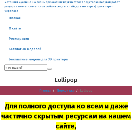
мужчина
робот
мотоцикл
ню
олень
орк
охотник
паук
пистолет
подставка
попугай
слон
собака
солдат
танк
рыцарь
самолет
скелет
спайдер
торс
форма
череп
черепаха
Главная
О сайте
Регистрация
Каталог 3D моделей
Бесплатные модели для 3D принтера
Lollipop
Главная
Персонажи
Lollipop
Для полного доступа ко всем и даже
частично скрытым ресурсам на нашем
сайте,