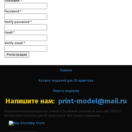
Username *
Password *
Verify password *
Email *
Verify email *
Регистрация
Главная
Каталог моделей для 3D принтера
Оплата подписки
Напишите нам:
print-model@mail.ru
Перепечатка разрешается только с активной ссылкой на наш сайт ©2021
Бесплатные модели для 3D принтеров. Все права защищены.
App Store